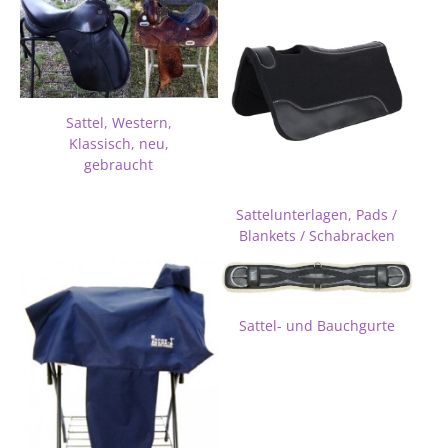
Sattel, Western,
Klassisch, neu,
gebraucht
Sattelunterlagen, Pads /
Blankets / Schabracken
Sattel- und Bauchgurte