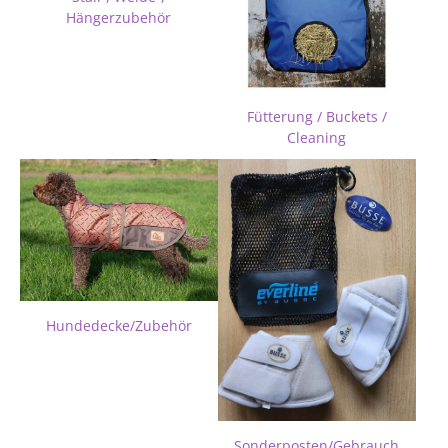
Hängerzubehör
Fütterung / Buckets /
Cleaning
Hundedecke/Zubehör
Sonderposten/Gebrauch