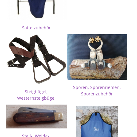
Sattelzubehör
Sporen, Sporenriemen,
Steigbügel,
Sporenzubehör
Westernsteigbügel
Stall-, Weide-,