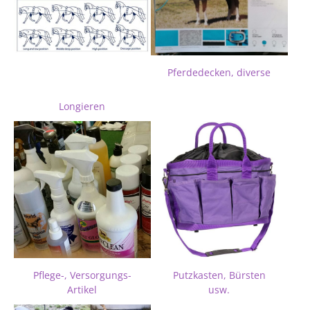
Pferdedecken, diverse
Longieren
Pflege-, Versorgungs-
Putzkasten, Bürsten
Artikel
usw.