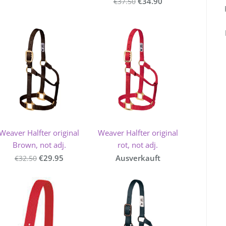
€34.90
€37.50
Weaver Halfter original
Weaver Halfter original
Brown, not adj.
rot, not adj.
€29.95
Ausverkauft
€32.50