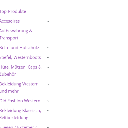
Top-Produkte
Accesoires
›
Aufbewahrung &
Transport
Bein- und Hufschutz
›
Stiefel, Westernboots
›
Hüte, Mützen, Caps &
›
Zubehör
Bekleidung Western
›
und mehr
Old Fashion Western
›
Bekleidung Klassisch,
›
Reitbekleidung
Fliegen / Ekzemer /
›