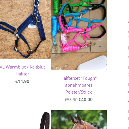
XL Warmblut / Kaltblut
Halfter
Halfterset "Tough"
€14.90
abnehmbares
Polster/Strick
€40.00
€53.90