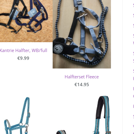
Kantrie Halfter, WB/full
€9.99
Halfterset Fleece
€14.95