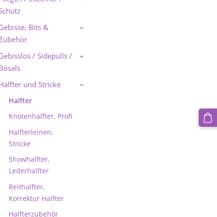
Schutz
Gebisse, Bits &
›
Zubehör
Gebisslos / Sidepulls /
›
Bosals
Halfter und Stricke
›
Halfter
Knotenhalfter, Profi
Halfterleinen,
Stricke
Showhalfter,
Lederhalfter
Reithalfter,
Korrektur Halfter
Halfterzubehör