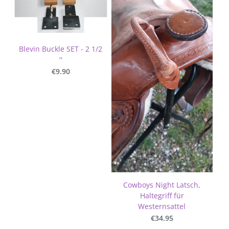
Blevin Buckle SET - 2 1/2
''
€9.90
Cowboys Night Latsch,
Haltegriff für
Westernsattel
€34.95