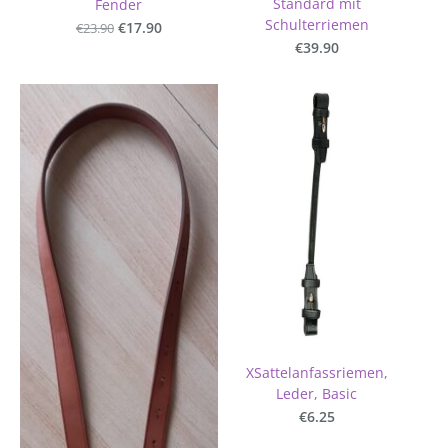
Standard mit
Fender
Schulterriemen
€23.90
€17.90
€39.90
XSattelanfassriemen,
Leder, Basic
€6.25