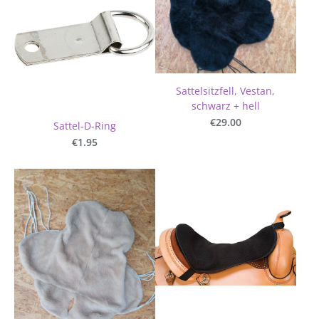
Sattelsitzfell, Vestan,
schwarz + hell
€29.00
Sattel-D-Ring
€1.95