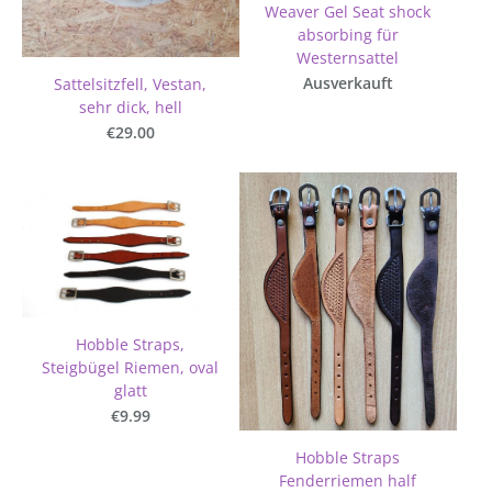
Weaver Gel Seat shock
absorbing für
Westernsattel
Ausverkauft
Sattelsitzfell, Vestan,
sehr dick, hell
€29.00
Hobble Straps,
Steigbügel Riemen, oval
glatt
€9.99
Hobble Straps
Fenderriemen half