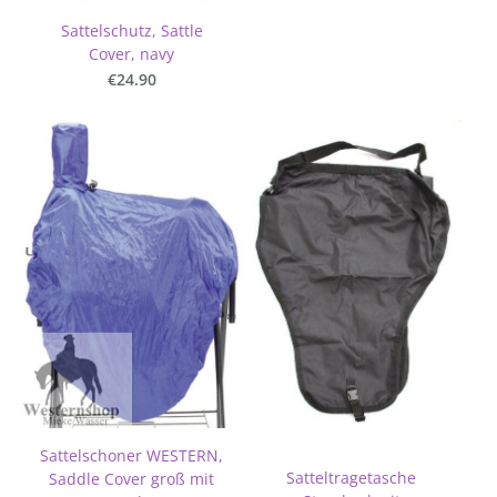
Sattelschutz, Sattle
Cover, navy
€24.90
Sattelschoner WESTERN,
Satteltragetasche
Saddle Cover groß mit