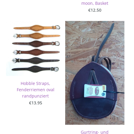
moon, Basket
€12.50
Hobble Straps,
Fenderriemen oval
randpunziert
€13.95
Gurtring- und