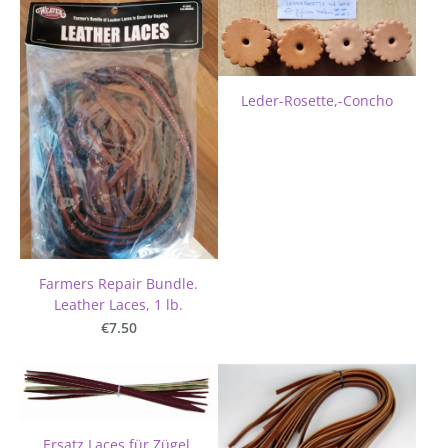
Leder-Rosette,-Concho
Farmers Repair Bundle.
Leather Laces, 1 lb.
€7.50
Ersatz Laces für Zügel,