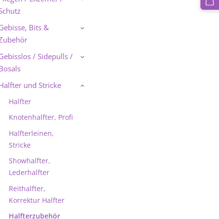
Schutz
Gebisse, Bits &
›
Zubehör
Gebisslos / Sidepulls /
›
Bosals
Halfter und Stricke
›
Halfter
Knotenhalfter, Profi
Halfterleinen,
Stricke
Showhalfter,
Lederhalfter
Reithalfter,
Korrektur Halfter
Halfterzubehör