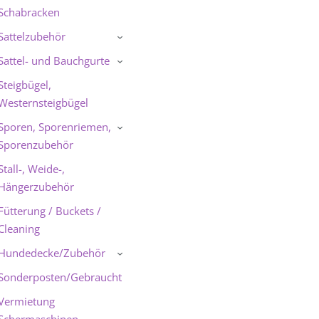
Schabracken
Sattelzubehör
›
Sattel- und Bauchgurte
›
Steigbügel,
Westernsteigbügel
Sporen, Sporenriemen,
›
Sporenzubehör
Stall-, Weide-,
Hängerzubehör
Fütterung / Buckets /
Cleaning
Hundedecke/Zubehör
›
Sonderposten/Gebraucht
Vermietung
Schermaschinen