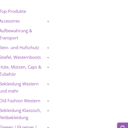
Top-Produkte
Accesoires
›
Aufbewahrung &
Transport
Bein- und Hufschutz
›
Stiefel, Westernboots
›
Hüte, Mützen, Caps &
›
Zubehör
Bekleidung Western
›
und mehr
Old Fashion Western
›
Bekleidung Klassisch,
›
Reitbekleidung
Fliegen / Ekzemer /
›