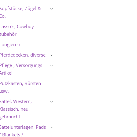
Kopfstücke, Zügel &
›
Co.
Lasso´s, Cowboy
zubehör
Longieren
Pferdedecken, diverse
›
Pflege-, Versorgungs-
›
Artikel
Putzkasten, Bürsten
usw.
Sattel, Western,
›
Klassisch, neu,
gebraucht
Sattelunterlagen, Pads
›
/ Blankets /