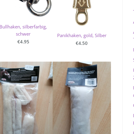
Bullhaken, silberfarbig,
schwer
Panikhaken, gold, Silber
€4.95
€4.50