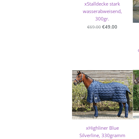
xStalldecke stark
wasserabweisend,
300gr.
€49.00
€69.00
xHighliner Blue
Silverline, 330gramm