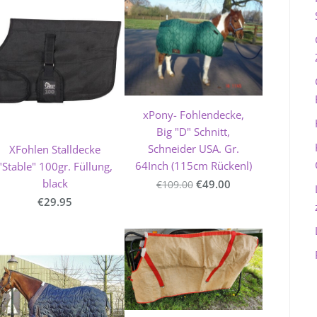
xPony- Fohlendecke,
Big "D" Schnitt,
Schneider USA. Gr.
XFohlen Stalldecke
64Inch (115cm Rückenl)
"Stable" 100gr. Füllung,
black
€49.00
€109.00
€29.95