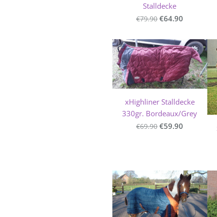
Stalldecke
€64.90
€79.90
xHighliner Stalldecke
330gr. Bordeaux/Grey
€59.90
€69.90