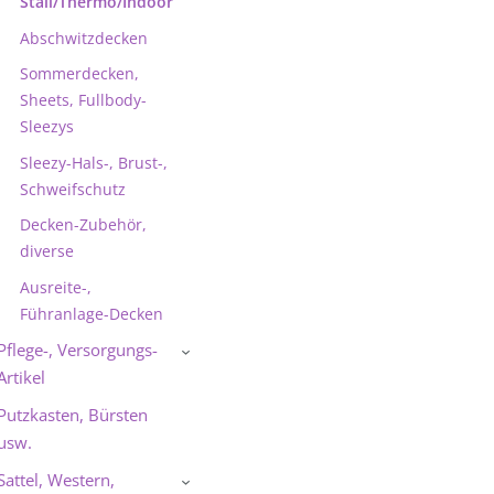
Stall/Thermo/Indoor
Abschwitzdecken
Sommerdecken,
Sheets, Fullbody-
Sleezys
Sleezy-Hals-, Brust-,
Schweifschutz
Decken-Zubehör,
diverse
Ausreite-,
Führanlage-Decken
Pflege-, Versorgungs-
›
Artikel
Putzkasten, Bürsten
usw.
Sattel, Western,
›