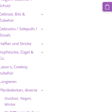
Schutz
Gebisse, Bits &
›
Zubehör
Gebisslos / Sidepulls /
›
Bosals
Halfter und Stricke
›
Kopfstücke, Zügel &
›
Co.
Lasso´s, Cowboy
zubehör
Longieren
Pferdedecken, diverse
›
Outdoor, Regen,
Winter