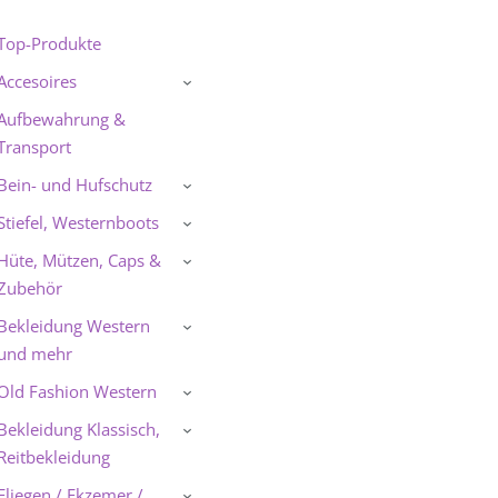
Top-Produkte
Accesoires
›
Aufbewahrung &
Transport
Bein- und Hufschutz
›
Stiefel, Westernboots
›
Hüte, Mützen, Caps &
›
Zubehör
Bekleidung Western
›
und mehr
Old Fashion Western
›
Bekleidung Klassisch,
›
Reitbekleidung
Fliegen / Ekzemer /
›