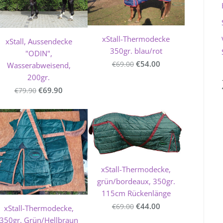
xStall-Thermodecke
xStall, Aussendecke
350gr. blau/rot
"ODIN",
€54.00
€69.00
Wasserabweisend,
200gr.
€69.90
€79.90
xStall-Thermodecke,
grün/bordeaux, 350gr.
115cm Rückenlänge
€44.00
€69.00
xStall-Thermodecke,
350gr. Grün/Hellbraun