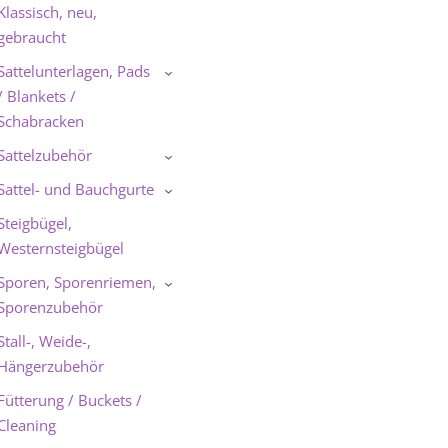
Klassisch, neu,
gebraucht
Sattelunterlagen, Pads
›
/ Blankets /
Schabracken
Sattelzubehör
›
Sattel- und Bauchgurte
›
Steigbügel,
Westernsteigbügel
Sporen, Sporenriemen,
›
Sporenzubehör
Stall-, Weide-,
Hängerzubehör
Fütterung / Buckets /
Cleaning