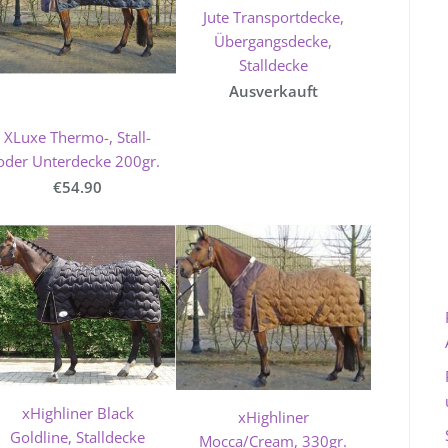
Jute Transportdecke,
Übergangsdecke,
Stalldecke
Ausverkauft
XLuxe Thermo-, Stall-
oder Unterdecke 200gr.
€54.90
xHighliner Black
xHighliner
Goldline, Stalldecke
Mocca/Cream, 330gr.