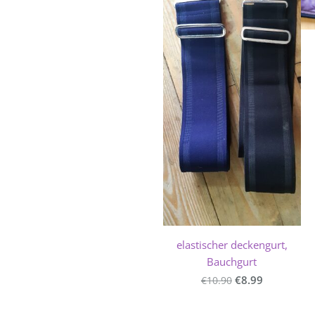
elastischer deckengurt,
Bauchgurt
€8.99
€10.90