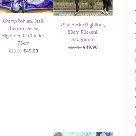
XPony/Fohlen, Stall-
xStalldecke Highliner,
Thermo-Decke,
80cm Rückenl.
Highliner, lila/flieder,
330gramm
75cm
€49.90
€69.90
€49.00
€79.00