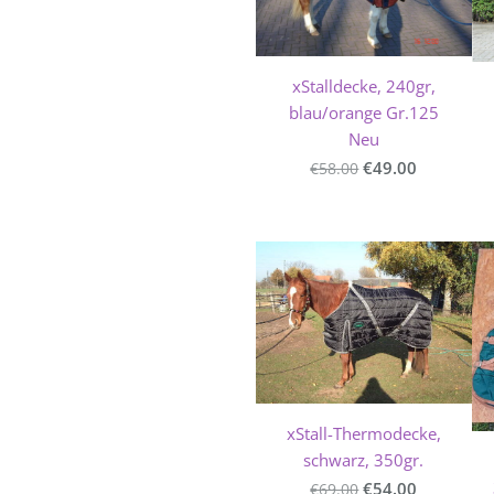
xStalldecke, 240gr,
blau/orange Gr.125
Neu
€49.00
€58.00
xStall-Thermodecke,
schwarz, 350gr.
€54.00
€69.00