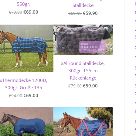
550gr.
Stalldecke
€69.00
€79.90
€59.90
€69.90
xAllround Stalldecke,
300gr. 155cm
Rückenlänge
xThermodecke 1200D,
€59.00
€79.00
300gr. Größe 135
€69.00
€94.00