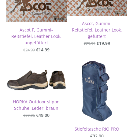
Ascot, Gummi-
Ascot F, Gummi-
Reitstiefel, Leather Look,
Reitstiefel, Leather Look,
gefüttert
ungefüttert
€29.99
€19.99
€24.99
€14.99
HORKA Outdoor slipon
Schuhe, Leder, braun
€99.95
€49.00
Stiefeltasche RIO PRO
€32.90