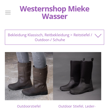
Westernshop Mieke
Wasser
Bekleidung Klassisch, Reitbekleidung > Reitstiefel /
Outdoor-/ Schuhe
Outdoorstiefel
Outdoor Stiefel, Leder-