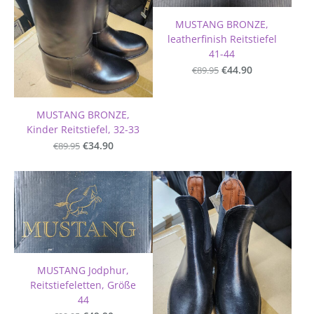
MUSTANG BRONZE,
leatherfinish Reitstiefel
41-44
€89.95
€44.90
MUSTANG BRONZE,
Kinder Reitstiefel, 32-33
€89.95
€34.90
MUSTANG Jodphur,
Reitstiefeletten, Größe
44