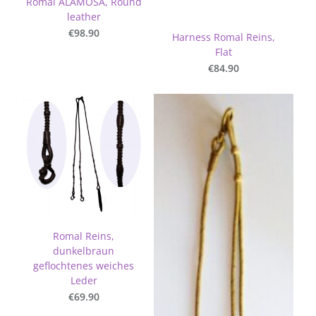
Romal ALAMOSA, Round
leather
€98.90
Harness Romal Reins,
Flat
€84.90
Romal Reins,
dunkelbraun
geflochtenes weiches
Leder
€69.90